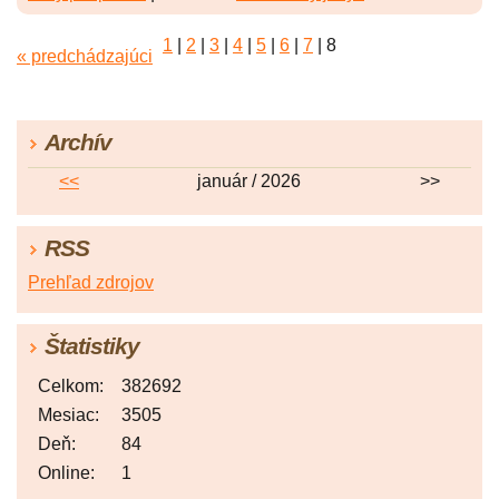
1
|
2
|
3
|
4
|
5
|
6
|
7
|
8
« predchádzajúci
Archív
<<
január / 2026
>>
RSS
Prehľad zdrojov
Štatistiky
Celkom:
382692
Mesiac:
3505
Deň:
84
Online:
1