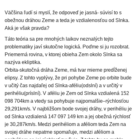
Väčšina ľudí si myslí, že odpoveď je jasná- súvisí to s
obežnou dráhou Zeme a teda je vzdialenosťou od Slnka.
Aká je však pravda?
Táto teória sa pre mnohých laikov neznalých tejto
problematiky javí skutočne logická. Poďme si ju rozobrat.
Priemerná rovina, v ktorej obieha Zem okolo Slnka sa
nazýva ekliptika.
Orbita-skutočná dráha Zeme, má tvar mierne predĺženej
elipsy. Z tohto vyplývy, že pri pohybe Zeme po orbite bude
v učitý čas najdaľej od Slnka-aféliu(odslní) a v určitý v
perihéliu(príslní). V aféliu je Zem od Slnka vzdialená 152
098 704km a vtedy sa pohybuje najpomalšie–rýchlosťou
29,291km/s. V najbližšom bode svojej dráhy, v perihéliu je
od Slnka vzdialená 147 097 149 km a jej obežná rýchlosť
je 30,287km/s. Medzi perihéliom a aféliom teda Zem na
svojej dráhe nepatrne spomaľuje, medzi aféliom a