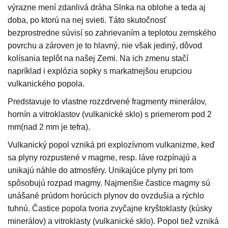
výrazne mení zdanlivá dráha Slnka na oblohe a teda aj
doba, po ktorú na nej
svieti
.
Táto skutočnosť
bezprostredne súvisí so
zahrievaním a teplotou zemského
povrchu
a zároven je to hlavný, nie však jediný, dôvod
kolísania teplôt na našej Zemi.
Na ich zmenu stačí
napríklad i explózia sopky s markatnejšou erupciou
vulkanického
popola
.
Predstavuje
to vlastne rozzdrven
é
fragmenty minerálov,
hornín a vitroklastov (vulkanické sklo) s priemerom pod 2
mm(nad 2 mm je tefra).
Vulkanický popol vzniká pri explozívnom vulkanizme, keď
sa
plyny
rozpustené v
magme
, resp.
láve
rozpínajú a
unikajú náhle do atmosféry. Unikajúce plyny pri tom
spôsobujú rozpad magmy. Najmenšie častice magmy sú
unášané prúdom horúcich plynov do ovzdušia a rýchlo
tuhnú. Častice popola tvoria zvyčajne
kryštoklasty
(kúsky
minerálov) a
vitroklasty
(vulkanické sklo). Popol tiež vzniká