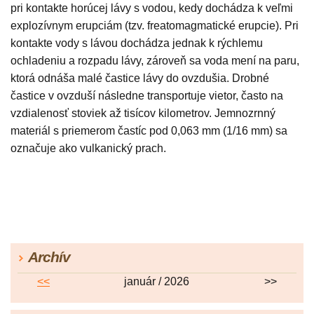
pri kontakte horúcej lávy s vodou, kedy dochádza k veľmi
explozívnym erupciám (tzv. freatomagmatické erupcie). Pri
kontakte vody s lávou dochádza jednak k rýchlemu
ochladeniu a rozpadu lávy, zároveň sa voda mení na paru,
ktorá odnáša malé častice lávy do ovzdušia. Drobné
častice v ovzduší následne transportuje
vietor
, často na
vzdialenosť stoviek až tisícov kilometrov. Jemnozrnný
materiál s priemerom častíc pod 0,063 mm (1/16 mm) sa
označuje ako vulkanický prach.
Archív
<<
január / 2026
>>