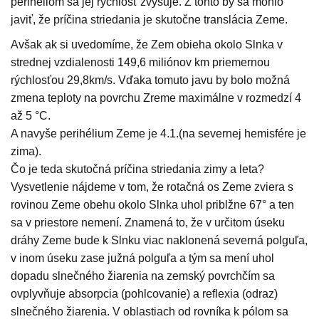
perihéliom sa jej rýchlosť zvyšuje. Z tohto by sa mohlo
javiť, že príčina striedania je skutočne translácia Zeme.
Avšak ak si uvedomíme, že Zem obieha okolo Slnka v
strednej vzdialenosti 149,6 miliónov km priemernou
rýchlosťou 29,8km/s. Vďaka
tomuto javu by bolo možná
zmena teploty na povrchu Zreme maximálne v rozmedzí 4
až 5 °C.
A navyše perihélium Zeme je 4.1.(na severnej hemisfére je
zim
a
).
Čo je teda skutočná príčina striedania zimy a leta?
Vysvetlenie nájdeme v tom, že rotačná os Zeme zviera s
rovinou Zeme obehu okolo Slnka uhol priblžne 67° a ten
sa v priestore nemení.
Znamená to, že v určitom úseku
dráhy Zeme bude k Slnku viac naklonená severn
á
po
l
gu
ľa
,
v inom úseku zase južn
á
polgu
ľa
a tým sa mení uhol
dopadu slnečného žiarenia na zemský povrch
čím sa
ovplyvňuje
absorpci
a
(pohlcovani
e
) a reflexi
a
(odraz)
slnečného žiarenia.
V oblastiach od
rovníka
k pólom sa