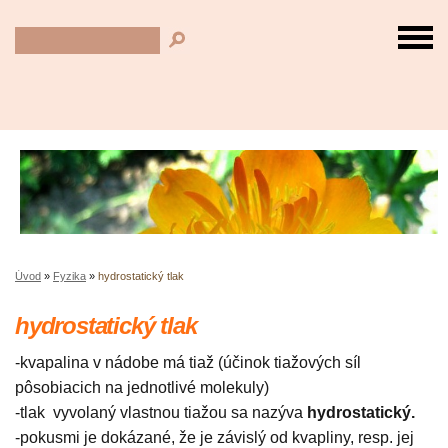
Úvod
»
Fyzika
»
hydrostatický tlak
hydrostatický tlak
-kvapalina v nádobe má tiaž (účinok tiažových síl
pôsobiacich na jednotlivé molekuly)
-tlak vyvolaný vlastnou tiažou sa nazýva
hydrostatický.
-pokusmi je dokázané, že je závislý od kvapliny, resp. jej