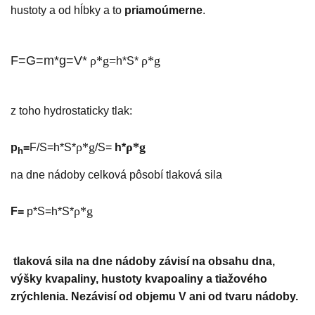
hustoty a od hĺbky a to
priamoúmerne
.
F=G=m*g=V*
ρ*g=
ρ*g
h*S*
z toho hydrostaticky tlak:
ρ*g
ρ*g
p
=
F/S=h*S*
/S=
h*
h
na dne nádoby celková pôsobí tlaková sila
ρ*g
F=
p*S=h*S*
tlaková sila na dne nádoby
závisí na obsahu dna,
výšky kvapaliny, hustoty kvapoaliny a tiažového
zrýchlenia. Nezávisí od objemu V ani od tvaru nádoby.