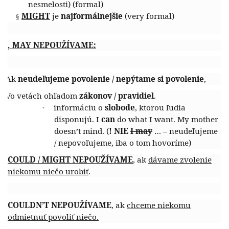
nesmelosti) (formal)
MIGHT
je
najformálnejšie
(very formal)
§
,
MAY
NEPOUŽÍVAME:
Ak
neudeľujeme povolenie / nepýtame si povolenie
,
.
Vo vetách ohľadom
zákonov / pravidiel
.
.
informáciu o
slobode
, ktorou ľudia
·
disponujú. I
can
do what I want. My mother
doesn’t mind.
(
! NIE
I may
… – neudeľujeme
/ nepovoľujeme, iba o tom hovoríme)
COULD / MIGHT NEPOUŽÍVAME
,
ak
dávame zvolenie
niekomu niečo urobiť
.
COULDN’T NEPOUŽÍVAME
, ak
chceme niekomu
odmietnuť povoliť niečo.