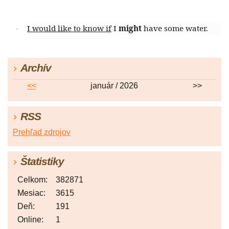
I would like to know if
I
might
have some water.
·
Archív
<<
január / 2026
>>
RSS
Prehľad zdrojov
Štatistiky
Celkom:
382871
Mesiac:
3615
Deň:
191
Online:
1