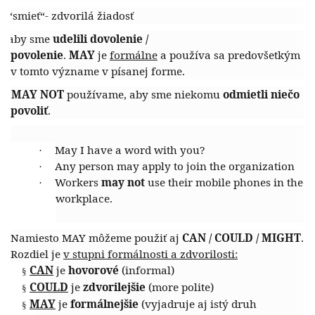
“
smieť
“- zdvorilá žiadosť
.
aby sme
udelili dovolenie /
.
povolenie
.
MAY
je
formálne
a používa sa predovšetkým
v tomto význame v písanej forme.
.
MAY NOT
používame, aby sme niekomu
odmietli niečo
povoliť
.
May
I have a word with you?
·
Any person
may
apply to join the organization
·
Workers
may not
use their mobile phones in the
·
workplace.
Namiesto MAY môžeme použiť aj
CAN / COULD / MIGHT
.
Rozdiel je
v stupni formálnosti a zdvorilosti:
CAN
je
hovorové
(informal)
§
COULD
je
zdvorilejšie
(more polite)
§
MAY
je
formálnejšie
(vyjadruje aj istý druh
§